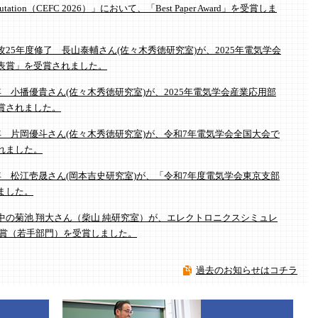
d Computation（CEFC 2026）」において、「Best Paper Award」を受賞しま
25年度修了 長山泰輔さん(佐々木秀徳研究室)が、2025年電気学会
表賞」を受賞されました。
 小播優貴さん(佐々木秀徳研究室)が、2025年電気学会産業応用部
賞されました。
 片岡優斗さん(佐々木秀徳研究室)が、令和7年電気学会全国大会で
れました。
 松江壱晟さん(岡本吉史研究室)が、「令和7年度電気学会東京支部
ました。
中の菊池 翔大さん（柴山 純研究室）が、エレクトロニクスシミュレ
表賞（若手部門）を受賞しました。
過去のお知らせはコチラ