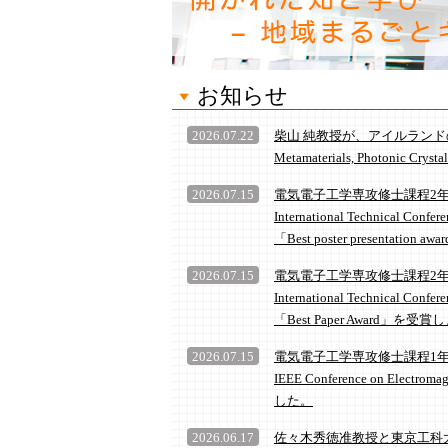
お知らせ
2026.07.22
柴山 純教授が、アイルランドのダブリン
Metamaterials, Photonic 
2026.07.15
電気電子工学専攻修士課程2年 
International Technical Con
「Best poster presentati
2026.07.15
電気電子工学専攻修士課程2年 
International Technical Con
「Best Paper Award」を受
2026.07.15
電気電子工学専攻修士課程1年 原
IEEE Conference on Elect
した。
2026.06.17
佐々木秀徳准教授と東京工科大学による