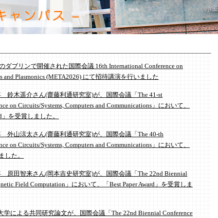
で開催された国際会議 16th International Conference on
Crystals and Plasmonics (META2026) にて招待講演を行いました
鈴木遥介さん(齋藤利通研究室)が、国際会議「The 41-st
ference on Circuits/Systems, Computers and Communications」において、
on award」を受賞しました。
外山涼太さん(齋藤利通研究室)が、国際会議「The 40-th
ference on Circuits/Systems, Computers and Communications」において、
賞しました。
田智来さん(岡本吉史研究室)が、国際会議「The 22nd Biennial
romagnetic Field Computation」において、「Best Paper Award」を受賞しま
共同研究論文が、国際会議「The 22nd Biennial Conference