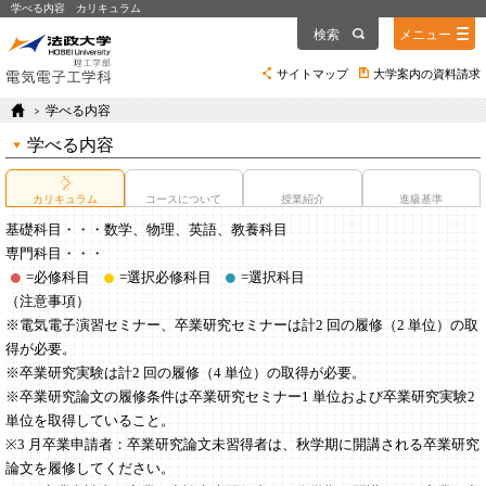
学べる内容 カリキュラム
検索
メニュー
サイトマップ
大学案内の資料請求
学べる内容
学べる内容
カリキュラム
コースについて
授業紹介
進級基準
基礎科目・・・数学、物理、英語、教養科目
専門科目・・・
=必修科目
=選択必修科目
=選択科目
（注意事項）
※電気電子演習セミナー、卒業研究セミナーは計2 回の履修（2 単位）の取
得が必要。
※卒業研究実験は計2 回の履修（4 単位）の取得が必要。
※卒業研究論文の履修条件は卒業研究セミナー1 単位および卒業研究実験2
単位を取得していること。
※3 月卒業申請者：卒業研究論文未習得者は、秋学期に開講される卒業研究
論文を履修してください。