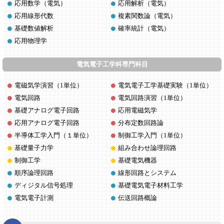
応用数学（電気）
応用解析（電気）
応用線形代数
複素関数論（電気）
基礎数値解析
確率統計（電気）
応用物理学
電気電子工学科専門科目
電磁気学演習（1単位）
電気電子工学基礎実験（1単位）
電気回路
電気回路演習（1単位）
基礎アナログ電子回路
応用電磁気学
応用アナログ電子回路
分布定数回路論
半導体工学入門（１単位）
制御工学入門（1単位）
基礎量子力学
組み合わせ論理回路
制御工学
基礎電気機器
順序論理回路
線形回路とシステム
ディジタル信号処理
基礎電気電子材料工学
電気電子計測
伝送回路概論