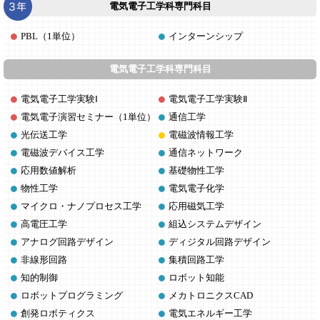
電気電子工学科専門科目
PBL（1単位）
インターンシップ
電気電子工学科専門科目
電気電子工学実験Ⅰ
電気電子工学実験Ⅱ
電気電子演習セミナー（1単位）
通信工学
光伝送工学
電磁波情報工学
電磁波デバイス工学
通信ネットワーク
応用数値解析
基礎物性工学
物性工学
電気電子化学
マイクロ・ナノプロセス工学
応用磁気工学
高電圧工学
組込システムデザイン
アナログ回路デザイン
ディジタル回路デザイン
非線形回路
集積回路工学
知的制御
ロボット知能
ロボットプログラミング
メカトロニクスCAD
創発ロボティクス
電気エネルギー工学