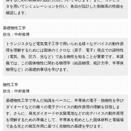
御するための制御系の設計方法について学びます。また、コンピュー
タを用いてシミュレーションを行い、各自が設計した制御系の性能を
確認します。
基礎物性工学
担当：中村俊博
トランジスタなど電気電子工学で用いられる様々なデバイスの動作原
理を理解するためには固体のミクロな（原子、電子）視点での諸特性
（電気、熱、圧力、光など）である物性を知ることが重要です。本講
義では、この固体物性に関わる物理学（結晶物理、統計力学、半導体
物理など）の基礎的事項を学びます。
物性工学
担当：中村俊博
基礎物性工学で学んだ知識をベースに、半導体の電子・熱物性を学び
ダイオードなどの種々の電子デバイスの動作原理の理解を目指しま
す。さらに、発光ダイオードや太陽電池などの光デバイスの動作原理
を理解するための準備として、半導体を初めとした固体材料と電磁場
である光との相互作用に基づく光物性の基礎を学びます。