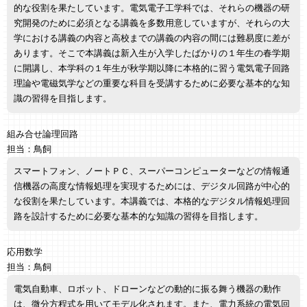
的な役割を果たしています。電気電子工学科では、それらの機器の研
究開発のために必須となる講義を多数用意していますが、それらの大
学における講義の内容と高校までの講義の内容の間には難易度に差が
あります。そこで本講義は新入生が入学したばかりの１年生の春学期
に開講し、本学科の１年生が秋学期以降に本格的に習う電気電子回路
理論や電磁気学などの重要な科目を受講するために必要な基本的な知
識の習得を目指します。
組み合せ論理回路
担当：鳥飼
スマートフォン、ノートＰＣ、スーパーコンピューターなどの情報通
信機器の高度な情報処理を実現するためには、デジタル回路が中心的
な役割を果たしています。本講義では、本格的なデジタル情報処理回
路を設計するために必要な基本的な知識の習得を目指します。
応用数学
担当：鳥飼
電気自動車、ロボット、ドローンなどの動的に振る舞う機器の動作
は、微分方程式を用いてモデル化されます。また、電力系統の電気回