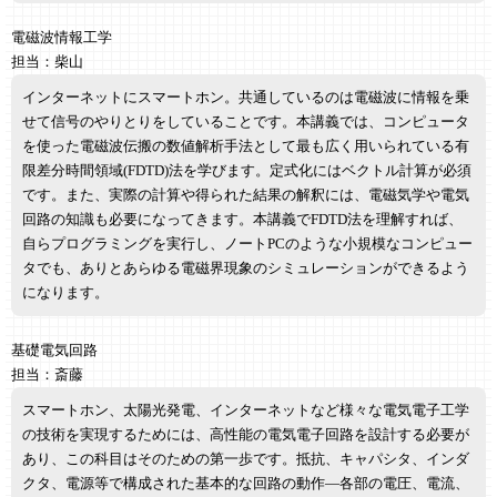
電磁波情報工学
担当：柴山
インターネットにスマートホン。共通しているのは電磁波に情報を乗
せて信号のやりとりをしていることです。本講義では、コンピュータ
を使った電磁波伝搬の数値解析手法として最も広く用いられている有
限差分時間領域(FDTD)法を学びます。定式化にはベクトル計算が必須
です。また、実際の計算や得られた結果の解釈には、電磁気学や電気
回路の知識も必要になってきます。本講義でFDTD法を理解すれば、
自らプログラミングを実行し、ノートPCのような小規模なコンピュー
タでも、ありとあらゆる電磁界現象のシミュレーションができるよう
になります。
基礎電気回路
担当：斎藤
スマートホン、太陽光発電、インターネットなど様々な電気電子工学
の技術を実現するためには、高性能の電気電子回路を設計する必要が
あり、この科目はそのための第一歩です。抵抗、キャパシタ、インダ
クタ、電源等で構成された基本的な回路の動作―各部の電圧、電流、