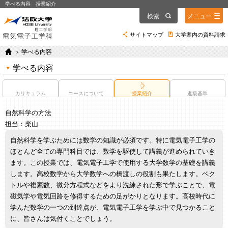
学べる内容 授業紹介
検索
メニュー
サイトマップ
大学案内の資料請求
学べる内容
学べる内容
カリキュラム
コースについて
授業紹介
進級基準
自然科学の方法
担当：柴山
自然科学を学ぶためには数学の知識が必須です。特に電気電子工学の
ほとんど全ての専門科目では、数学を駆使して講義が進められていき
ます。この授業では、電気電子工学で使用する大学数学の基礎を講義
します。高校数学から大学数学への橋渡しの役割も果たします。ベク
トルや複素数、微分方程式などをより洗練された形で学ぶことで、電
磁気学や電気回路を修得するための足がかりとなります。高校時代に
学んだ数学の一つの到達点が、電気電子工学を学ぶ中で見つかること
に、皆さんは気付くことでしょう。