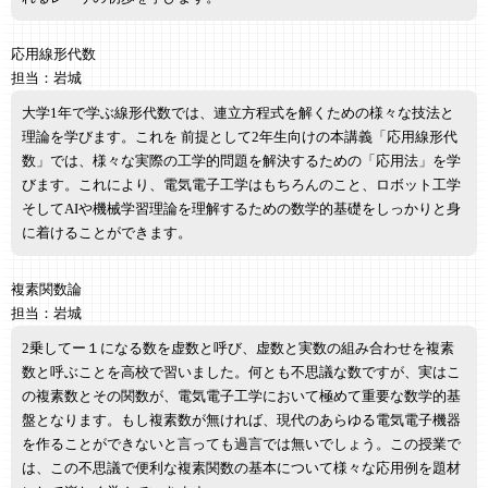
応用線形代数
担当：岩城
大学1年で学ぶ線形代数では、連立方程式を解くための様々な技法と
理論を学びます。これを 前提として2年生向けの本講義「応用線形代
数」では、様々な実際の工学的問題を解決するための「応用法」を学
びます。これにより、電気電子工学はもちろんのこと、ロボット工学
そしてAIや機械学習理論を理解するための数学的基礎をしっかりと身
に着けることができます。
複素関数論
担当：岩城
2乗してー１になる数を虚数と呼び、虚数と実数の組み合わせを複素
数と呼ぶことを高校で習いました。何とも不思議な数ですが、実はこ
の複素数とその関数が、電気電子工学において極めて重要な数学的基
盤となります。もし複素数が無ければ、現代のあらゆる電気電子機器
を作ることができないと言っても過言では無いでしょう。この授業で
は、この不思議で便利な複素関数の基本について様々な応用例を題材