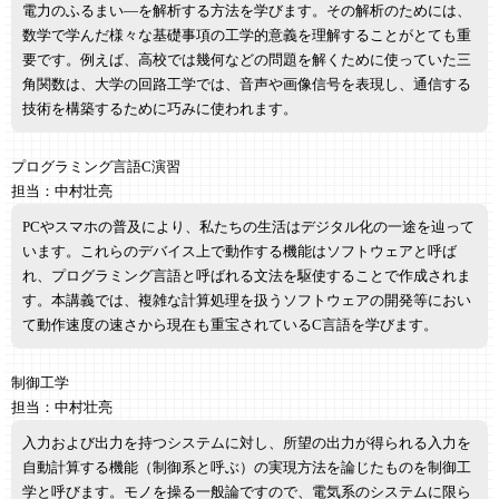
電力のふるまい―を解析する方法を学びます。その解析のためには、
数学で学んだ様々な基礎事項の工学的意義を理解することがとても重
要です。例えば、高校では幾何などの問題を解くために使っていた三
角関数は、大学の回路工学では、音声や画像信号を表現し、通信する
技術を構築するために巧みに使われます。
プログラミング言語C演習
担当：中村壮亮
PCやスマホの普及により、私たちの生活はデジタル化の一途を辿って
います。これらのデバイス上で動作する機能はソフトウェアと呼ば
れ、プログラミング言語と呼ばれる文法を駆使することで作成されま
す。本講義では、複雑な計算処理を扱うソフトウェアの開発等におい
て動作速度の速さから現在も重宝されているC言語を学びます。
制御工学
担当：中村壮亮
入力および出力を持つシステムに対し、所望の出力が得られる入力を
自動計算する機能（制御系と呼ぶ）の実現方法を論じたものを制御工
学と呼びます。モノを操る一般論ですので、電気系のシステムに限ら