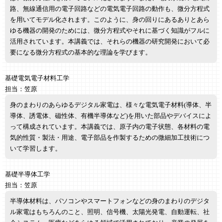
路、無線通信用の電子回路などの電気電子回路の動作も、微分方程式
を用いてモデル化されます。このように、身の回りにあるありとあら
ゆる機器の開発のためには、微分方程式やそれに基づく知識がフルに
活用されています。本講義では、それらの機器の研究開発において必
要になる微分方程式の基本的な理論を学びます。
基礎電気電子材料工学
担当：笠原
身のまわりのあらゆるデジタル家電は、様々な電気電子材料(導体、半
導体、誘電体、磁性体、有機半導体など)を用いた部品やデバイスによ
って構成されています。本講義では、原子内の電子状態、各材料の電
気的性質・製法・用途、電子部品を作製するための微細加工技術につ
いて学習します。
基礎半導体工学
担当：笠原
半導体材料は、パソコンやスマートフォンなどの身のまわりのデジタ
ル家電はもちろんのこと、照明、信号機、太陽光発電、自動運転、社