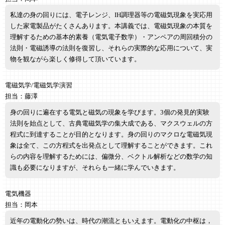
私達の身の回りには、電子レンジ、IH調理器等の電磁気現象を実応用
した家電製品がたくさんあります。本講義では、電磁気現象の本質を
理解するための基本的素養（電気電子数学）・アンペアの周回積分の
法則・電磁誘導の法則を復習し、それらの実際的な応用について、実
物を観ながら楽しく修得して頂いています。
電磁気学/電磁気学演習
担当：藤澤
身の回りに遍在する電気と磁気の現象を学びます。3個の発見的実験
法則を始点として、古典電磁気学の集大成である、マクスウェルの方
程式に到達することが目的となります。身の回りのマクロな電磁気現
象は全て、この方程式を出発点として理解することができます。これ
らの内容を理解するためには、偏微分、ベクトル解析などの数学の知
識も必要になりますが、それらも一緒に学んでいきます。
電気機器
担当：岡本
近年の電動化の勢いは、時代の潮流ともいえます。電動化の中枢は，