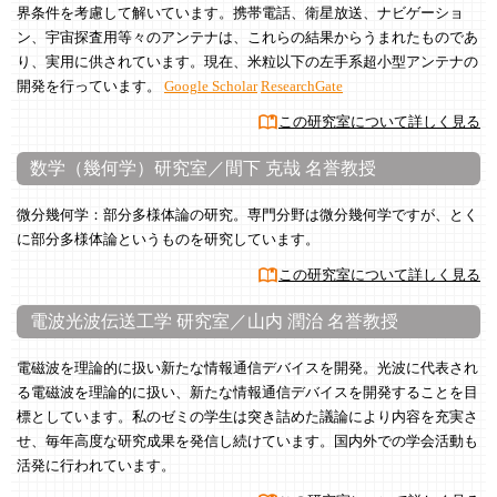
界条件を考慮して解いています。携帯電話、衛星放送、ナビゲーショ
ン、宇宙探査用等々のアンテナは、これらの結果からうまれたものであ
り、実用に供されています。現在、米粒以下の左手系超小型アンテナの
開発を行っています。
Google Scholar
ResearchGate
この研究室について詳しく見る
数学（幾何学）研究室／間下 克哉 名誉教授
微分幾何学：部分多様体論の研究。専門分野は微分幾何学ですが、とく
に部分多様体論というものを研究しています。
この研究室について詳しく見る
電波光波伝送工学 研究室／山内 潤治 名誉教授
電磁波を理論的に扱い新たな情報通信デバイスを開発。光波に代表され
る電磁波を理論的に扱い、新たな情報通信デバイスを開発することを目
標としています。私のゼミの学生は突き詰めた議論により内容を充実さ
せ、毎年高度な研究成果を発信し続けています。国内外での学会活動も
活発に行われています。