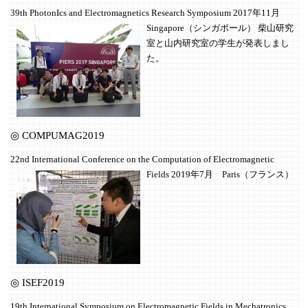
39th PhotonIcs and Electromagnetics Research Symposium
2017年11月
Singapore（シンガポール） 柴山研究
室と山内研究室の学生が発表しまし
た。
◎ COMPUMAG2019
22nd International Conference on the Computation of Electromagnetic
Fields 2019年7月 Paris（フランス）
◎ ISEF2019
19th International Symposium on Electromagnetic Fields in Mechatronics,