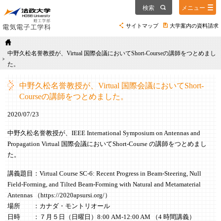
検索
メニュー
サイトマップ
大学案内の資料請求
中野久松名誉教授が、Virtual 国際会議においてShort-Courseの講師をつとめまし
た。
中野久松名誉教授が、Virtual 国際会議においてShort-
Courseの講師をつとめました。
2020/07/23
中野久松名誉教授が、IEEE International Symposium on Antennas and
Propagation Virtual 国際会議においてShort-Course の講師をつとめまし
た。
講義題目：Virtual Course SC-6: Recent Progress in Beam-Steering, Null
Field-Forming, and Tilted Beam-Forming with Natural and Metamaterial
Antennas （https://2020apsursi.org/）
場所 ：カナダ・モントリオール
日時 ：７月５日（日曜日）8:00 AM-12:00 AM （4 時間講義）