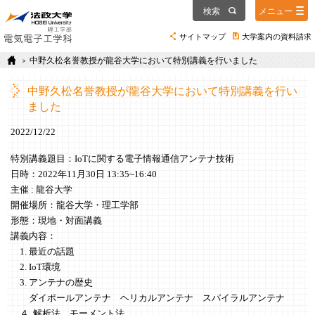
検索
メニュー
サイトマップ
大学案内の資料請求
中野久松名誉教授が龍谷大学において特別講義を行いました
中野久松名誉教授が龍谷大学において特別講義を行い
ました
2022/12/22
特別講義題目：IoTに関する電子情報通信アンテナ技術
日時：2022年11月30日 13:35~16:40
主催 : 龍谷大学
開催場所：龍谷大学・理工学部
形態：現地・対面講義
講義内容：
1. 最近の話題
2. IoT環境
3. アンテナの歴史
ダイポールアンテナ ヘリカルアンテナ スパイラルアンテナ
４. 解析法 モーメント法