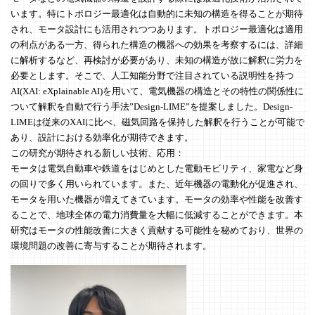
います。特にトポロジー最適化は自動的に未知の構造を得ることが期待
され、モータ設計にも活用されつつあります。トポロジー最適化は適用
の利点がある一方、得られた構造の機器への効果を考察するには、詳細
に解析するなど、再検討が必要があり、未知の構造が故に解釈に労力を
必要とします。そこで、人工知能分野で注目されている説明性を持つ
AI(XAI: eXplainable AI)を用いて、電気機器の構造とその特性の関係性に
ついて解釈を自動で行う手法”Design-LIME”を提案しました。Design-
LIMEは従来のXAIに比べ、磁気回路を保持した解釈を行うことが可能で
あり、設計における効率化が期待できます。
この研究が期待される新しい技術、応用：
モータは電気自動車や鉄道をはじめとした電動モビリティ、家電など身
の回りで多く用いられています。また、近年機器の電動化が促進され、
モータを用いた機器が増えてきています。モータの効率や性能を改善す
ることで、地球全体の電力消費量を大幅に低減することができます。本
研究はモータの性能改善に大きく貢献する可能性を秘めており、世界の
環境問題の改善に寄与することが期待されます。