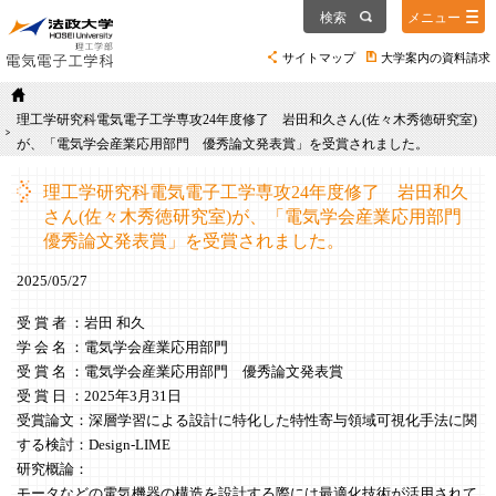
検索
メニュー
サイトマップ
大学案内の資料請求
理工学研究科電気電子工学専攻24年度修了 岩田和久さん(佐々木秀徳研究室)
が、「電気学会産業応用部門 優秀論文発表賞」を受賞されました。
理工学研究科電気電子工学専攻24年度修了 岩田和久
さん(佐々木秀徳研究室)が、「電気学会産業応用部門
優秀論文発表賞」を受賞されました。
2025/05/27
受 賞 者 ：岩田 和久
学 会 名 ：電気学会産業応用部門
受 賞 名 ：電気学会産業応用部門 優秀論文発表賞
受 賞 日 ：2025年3月31日
受賞論文：深層学習による設計に特化した特性寄与領域可視化手法に関
する検討：Design-LIME
研究概論：
モータなどの電気機器の構造を設計する際には最適化技術が活用されて