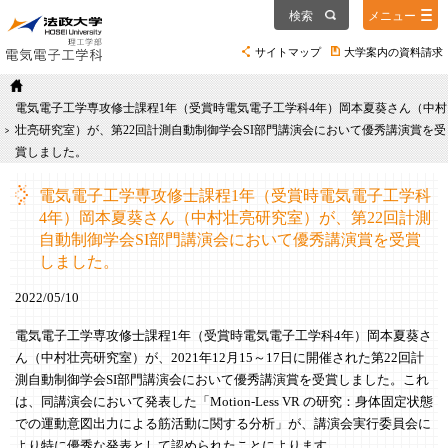
検索
メニュー
サイトマップ
大学案内の資料請求
電気電子工学専攻修士課程1年（受賞時電気電子工学科4年）岡本夏葵さん（中村
壮亮研究室）が、第22回計測自動制御学会SI部門講演会において優秀講演賞を受
賞しました。
電気電子工学専攻修士課程1年（受賞時電気電子工学科
4年）岡本夏葵さん（中村壮亮研究室）が、第22回計測
自動制御学会SI部門講演会において優秀講演賞を受賞
しました。
2022/05/10
電気電子工学専攻修士課程1年（受賞時電気電子工学科4年）岡本夏葵さ
ん（中村壮亮研究室）が、2021年12月15～17日に開催された第22回計
測自動制御学会SI部門講演会において優秀講演賞を受賞しました。これ
は、同講演会において発表した「Motion-Less VR の研究：身体固定状態
での運動意図出力による筋活動に関する分析」が、講演会実行委員会に
より特に優秀な発表として認められたことによります。