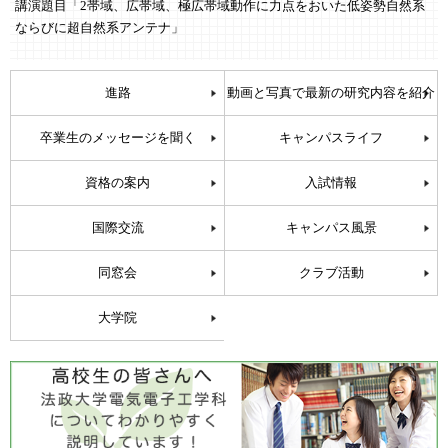
講演題目「2帯域、広帯域、極広帯域動作に力点をおいた低姿勢自然系
ならびに超自然系アンテナ」
進路
動画と写真で最新の研究内容を紹介
卒業生のメッセージを聞く
キャンパスライフ
資格の案内
入試情報
国際交流
キャンパス風景
同窓会
クラブ活動
大学院