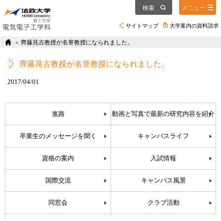
検索
メニュー
サイトマップ
大学案内の資料請求
齊藤兆古教授が名誉教授になられました。
齊藤兆古教授が名誉教授になられました。
2017/04/01
進路
動画と写真で最新の研究内容を紹介
卒業生のメッセージを聞く
キャンパスライフ
資格の案内
入試情報
国際交流
キャンパス風景
同窓会
クラブ活動