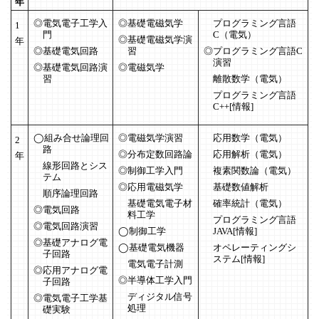
年
電気電子工学入
基礎電磁気学
プログラミング言語
1
門
C（電気）
基礎電磁気学演
年
基礎電気回路
習
プログラミング言語C
演習
基礎電気回路演
電磁気学
習
離散数学（電気）
プログラミング言語
C++[情報]
組み合せ論理回
電磁気学演習
応用数学（電気）
2
路
分布定数回路論
応用解析（電気）
年
線形回路とシス
制御工学入門
複素関数論（電気）
テム
応用電磁気学
基礎数値解析
順序論理回路
基礎電気電子材
確率統計（電気）
電気回路
料工学
プログラミング言語
電気回路演習
制御工学
JAVA[情報]
基礎アナログ電
基礎電気機器
オペレーティングシ
子回路
ステム[情報]
電気電子計測
応用アナログ電
半導体工学入門
子回路
ディジタル信号
電気電子工学基
処理
礎実験