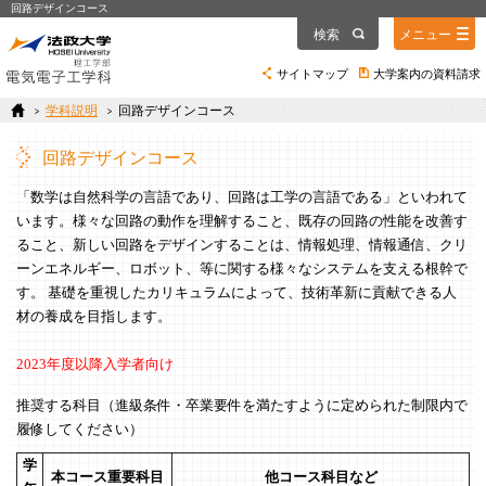
回路デザインコース
検索
メニュー
サイトマップ
大学案内の資料請求
学科説明
回路デザインコース
回路デザインコース
「数学は自然科学の言語であり、回路は工学の言語である」といわれて
います。様々な回路の動作を理解すること、既存の回路の性能を改善す
ること、新しい回路をデザインすることは、情報処理、情報通信、クリ
ーンエネルギー、ロボット、等に関する様々なシステムを支える根幹で
す。 基礎を重視したカリキュラムによって、技術革新に貢献できる人
材の養成を目指します。
2023年度以降入学者向け
推奨する科目（進級条件・卒業要件を満たすように定められた制限内で
履修してください）
学
本コース重要科目
他コース科目など