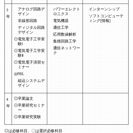
アナログ回路デ
パワーエレクト
インターンシップ
3
ザイン
ロニクス
ソフトコンピューテ
年
非線形回路
電気機器
ィング[情報]
ディジタル回路
通信工学
デザイン
応用数値解析
電気電子工学実
集積回路工学
験Ⅰ
通信ネットワー
電気電子工学実
ク
験Ⅱ
電気電子演習セ
ミナー
PBL
組込システムデ
ザイン
卒業論文
4
卒業研究セミナ
年
ー
卒業研究実験
◎は必修科目、〇は選択必修科目