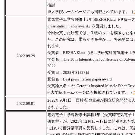
検討
※大学院ホームページにも掲載されています。（
電気電子工学専攻修士2年 BEZHA Klara（伊藤一
presentation paper award」を受賞しました。
今回受賞した研究では、生物のタコを模倣した柔
た。この研究は、柔らかさを生かし、将来的には
れます。
受賞者：BEZHA Klara（理工学研究科電気電子工
2022.09.29
学会名：The 10th International conference on Advance
2022
受賞日：2022年8月27日
受賞名：Best presentation paper award
受賞論文名：An Octopus Inspired Muscle Fiber Driven
※大学院ホームページにも掲載されています。（
2022年9月1日 西村 征也先生が国立研究開発
2022.09.01
されました。
電気電子工学専攻修士課程1年（受賞時電気電子
研究室）が、2021年12月15～17日に開催された
において優秀講演賞を受賞しました。これは、同講演
Less VR の研究：身体固定状態での運動意図