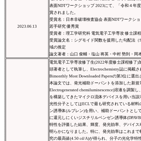
表面NDTワークショップ 2023にて、「令和４年
賞されました。
受賞名：日本非破壊検査協会 表面NDTワークショッ
2023.06.13
若手研究 優秀賞
受賞者：理工学研究科 電気電子工学専攻 修士課程
受賞論文名：シグモイド関数を援用した勾配法（Si
域の推定
論文著者：山口 俊輔・塩山 将英・中村 勢到・岡
電気電子工学専攻修了生(2022年度修士課程修了)
頭著者として執筆し、Electrochemistry誌に掲載
Bimonthly Most Downloaded Papersの第3位
本論文では、発光補助ドーパントを添加した新規電
Electrogenerated chemiluminescenc
を構築してきたマイクロ流体デバイスを用い当該
光性分子としてはECLで最も研究されている材料
ン誘導体(ルブレン)を用い、補助ドーパントとし
に還元しにくいジスチリルベンゼン誘導体(DPAV
特性を評価した結果、輝度、発光効率、デバイス
明らかになりました。特に、発光効率はこれまで報
究の最高値(4.50 cd/A)が得られ、分子の光化