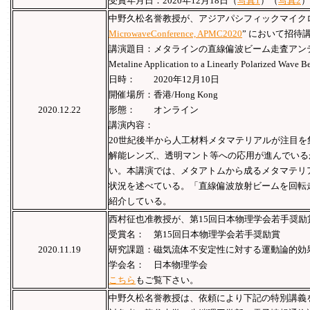
受賞年月日：2020年12月18日（
写真1
）（
写真2
）
中野久松名誉教授が、アジアパシフィックマイクロ
MicrowaveConference, APMC2020
” において招待
講演題目：メタラインの直線偏波ビーム⾛査アン
Metaline Application to a Linearly Polarized Wave B
⽇時： 2020年12⽉10⽇
開催場所：⾹港/Hong Kong
2020.12.22
形態： オンライン
講演内容：
20世紀後半から⼈⼯材料メタマテリアルが注目
解能レンズ,、透明マント等への応⽤が進んでい
い。本講演では、メタアトムから成るメタマテリ
状況を述べている。「直線偏波放射ビームを回転
紹介している。
西村征也准教授が、第15回日本物理学会若手奨励
受賞名： 第15回日本物理学会若手奨励賞
2020.11.19
研究課題：磁気流体不安定性に対する運動論的効
学会名： 日本物理学会
こちら
もご覧下さい。
中野久松名誉教授は、依頼により下記の特別講義