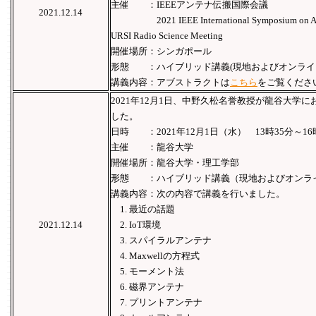
主催 ：IEEEアンテナ伝搬国際会議
2021.12.14
2021 IEEE International Symposium on Anten
URSI Radio Science Meeting
開催場所：シンガポール
形態 ：ハイブリッド講義(現地およびオンライ
講義内容：アブストラクトは
こちら
をご覧くださ
2021年12月1日、中野久松名誉教授が龍谷大学に
した。
日時 ：2021年12月1日（水） 13時35分～16
主催 ：龍谷大学
開催場所：龍谷大学・理工学部
形態 ：ハイブリッド講義（現地およびオンラ
講義内容：次の内容で講義を行いました。
1. 最近の話題
2021.12.14
2. IoT環境
3. スパイラルアンテナ
4. Maxwellの方程式
5. モーメント法
6. 磁界アンテナ
7. プリントアンテナ