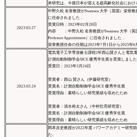
本研究は、今後日本が迎える超高齢化社会におけ
中野久松 名誉教授がSwansea 大学（英国）栄誉教授（Honor
に任命されました．
受賞日時：2023年02月28日
2023.03.27
内容 ：中野久松 名誉教授がSwansea 大学（英国
Professor Appointment）に任命されました．
栄誉教授任命の任期は2023年7月1日から2025年6
電気電子工学専攻修士課程2年西山賛さんと電気
計測自動制御学会SICE 優秀学生賞を受賞しまし
受賞日：2023年3月24日
受賞者：西山 賛さん（伊藤研究室）
2023.03.24
受賞名：計測自動制御学会SICE 優秀学生賞
受賞理由：素晴らしい研究業績を収めたため
受賞者：清水裕太さん（中村壮亮研究室）
受賞名：計測自動制御学会SICE 優秀学生賞
受賞理由：素晴らしい研究業績を収めたため
岡本吉史教授が2022年度 パワーアカデミー研究
た。