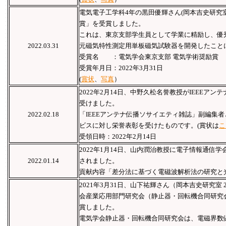
電気電子工学科4年の黒田優輝さん(岡本吉史研究
賞」を受賞しました。
これは、東京支部学生員として学業に精励し、優
2022.03.31
元磁気特性測定用単板磁気試験器を開発したこ
受賞名 ：電気学会東京支部 電気学術奨励賞
受賞年月日：2022年3月31日
(
賞状
、
写真
）
2022年2月14日、中野久松名誉教授がIEEEア
受けました。
2022.02.18
「IEEEアンテナ伝播ソサイエティ雑誌」副編集
ビスに対し栄誉表彰を受けたものです。(賞状は
こ
受領日時：2022年2月14日
2022年1月14日、⼭内潤治教授に電⼦情報通信学
2022.01.14
されました。
貢献内容「差分法に基づく電磁波解析法の研究と
2021年3月31日、⼭下祐輝さん（岡本吉史研究室 2
会産業応⽤部門研究会（静⽌器・回転機合同研究
賞しました。
電気学会静⽌器・回転機合同研究会は、電磁界数