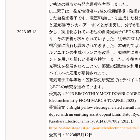
ア軌道の観点から発光過程を考察しました。
ECL素子は、発光性溶液を2枚の電極(陽極・陰極
した自発光素子です。電圧印加により生成した発光
と還元種(ラジカルアニオン)とが衝突し、分子が
2023.05.18
かし、実用化されている他の自発光素子(LEDや有
り、その改善が求められていました。従来のECL
機溶媒に溶解し調製されてきました。本研究では
ルアニオンの生成バランスを改善し、効率的に両
ントを用いた新しい溶液を検討しました。今後さら
光手法を発展させることで、溶液の流動性を利用
バイスへの応用が期待されます。
電気電子工学専攻・笠原崇史研究室ではデバイス
らECLの研究を進めています。
受賞名：2023 BIMONTHLY MOST DOWNLOADED PAP
Electrochemistry FROM MARCH TO APRIL 2023)
受賞論文：Bright yellow electrogenerated chemilumines
doped with an emitting assist dopant Emiri Kato, Ryo
Kasahara Electrochemistry, 91(4), 047002 (2023).
https://www.jstage.jst.go.jp/article/electrochemistry
受賞日：2023年5月12日