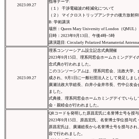
指導テーマ:
2023.09.27
（１） 干渉電磁波の軽減化について
（２） マイクロストリップアンテナの後方放射抑
B: 学術講演
場所：Queen Mary University of London（QMU
日時：2023年9月13日、午後4時~5時
講演題目: Circularly Polarized Metamaterial Antenna
理系コンソーシアム設立記念式典開催
2023年9月15日、理系同窓会ホームカミングデ
念式典が行われました。
このコンソーシアムは、理系同窓会、法政大学、
2023.09.27
成され、9月1日に一般社団法人として発足しまし
廣瀬法政大学総長、白井小金井市長、竹中公友会
ました。
式典後、理系同窓会ホームカミングデイでいらして
会・親睦会が行われました。
QRコードを発明した原昌宏氏に名誉博士号を授与
2023年9月15日、原昌宏氏、名誉博士学位授与
原昌宏氏は、廣瀬総長から名誉博士号を授与され
容で行われました。