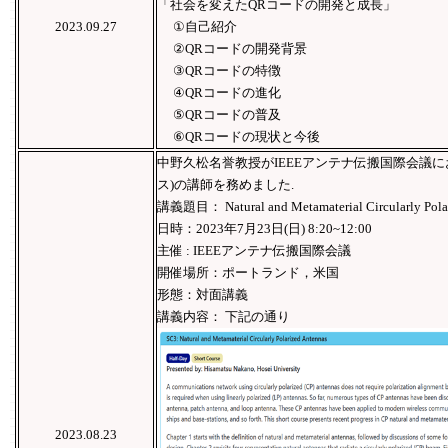
「社会を変えたQRコードの開発と成長」
2023.09.27
①自己紹介
②QRコードの開発背景
③QRコードの特徴
④QRコードの進化
⑤QRコードの普及
⑥QRコードの現状と今後
中野久松名誉教授がIEEEアンテナ伝搬国際会議
ス)の講師を務めました.
講義題目： Natural and Metamaterial Circularly Polar
日時：2023年7月23日(日) 8:20~12:00
主催 : IEEEアンテナ伝搬国際会議
開催場所：ポートランド，米国
形態：対面講義
講義内容： 下記の通り
2023.08.23