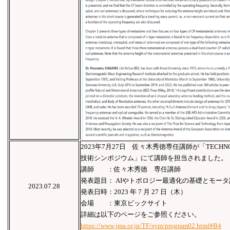
2023年7月27日 佐々木秀徳専任講師が「TECHNO-F
技術シンポジウム」にて講師を担当されました。
講師 ：佐々木秀徳 専任講師
発表題目： AIやトポロジー最適化の基礎とモー
2023.07.28
発表日時：2023 年 7 月 27 日（木）
会場 ：東京ビックサイト
詳細は以下のページをご参照ください。
https://www.jma.or.jp/TF/sym/program02.html#B4