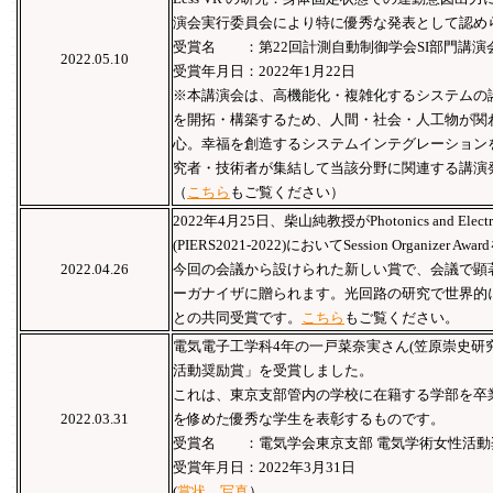
演会実行委員会により特に優秀な発表として認め
受賞名 ：第22回計測自動制御学会SI部門講演
2022.05.10
受賞年月日：2022年1月22日
※本講演会は、高機能化・複雑化するシステムの
を開拓・構築するため、人間・社会・人工物が関
心。幸福を創造するシステムインテグレーション
究者・技術者が集結して当該分野に関連する講演
（
こちら
もご覧ください）
2022年4月25日、柴山純教授がPhotonics and Electroma
(PIERS2021-2022)においてSession Organize
2022.04.26
今回の会議から設けられた新しい賞で、会議で顕
ーガナイザに贈られます。光回路の研究で世界的
との共同受賞です。
こちら
もご覧ください。
電気電子工学科4年の一戸菜奈実さん(笠原崇史研
活動奨励賞」を受賞しました。
これは、東京支部管内の学校に在籍する学部を卒
2022.03.31
を修めた優秀な学生を表彰するものです。
受賞名 ：電気学会東京支部 電気学術女性活動
受賞年月日：2022年3月31日
(
賞状
、
写真
）