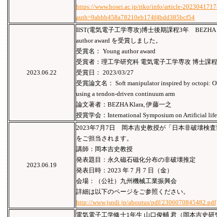
https://www.hosei.ac.jp/riko/info/article-202304171
auth=9abbb458a78210eb174f4bdd385bcf54
IIST(電気電子工学専攻)博士後期課程3年 BEZHA K
author award を受賞しました。
受賞名： Young author award
受賞者：理工学研究科 電気電子工学専攻 博士課程 3年 
2023.06.22
受賞日： 2023/03/27
受賞論文名： Soft manipulator inspired by octopi: Obje
using a tendon-driven continuum arm
論文著者：BEZHA Klara, 伊藤一之
授賞学会：International Symposium on Artificial life
2023年7月7日 岡本吉史教授が「日本非破壊検
をご担当されます。
講師：岡本吉史教授
発表題目：永久磁石磁化分布の非破壊推定
2023.06.19
発表日時：2023 年 7 月 7 日（金）
会場：（公社）九州機械工業振興会
詳細は以下のページをご参照ください。
http://www.jsndi.jp/aboutus/pdf/2306070845482.pdf
電気電子工学修士1年生 山口俊輔 君（岡本吉史