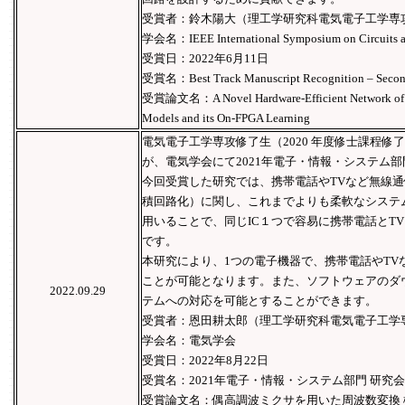
受賞者：鈴木陽大（理工学研究科電気電子工学専攻
学会名：IEEE International Symposium on Circuits a
受賞日：2022年6月11日
受賞名：Best Track Manuscript Recognition – Secon
受賞論⽂名：A Novel Hardware-Efficient Network of E
Models and its On-FPGA Learning
電気電子工学専攻修了生（2020 年度修士課程
が、電気学会にて2021年電子・情報・システム
今回受賞した研究では、携帯電話やTVなど無線通
積回路化）に関し、これまでよりも柔軟なシステ
用いることで、同じIC１つで容易に携帯電話とTV
です。
本研究により、1つの電子機器で、携帯電話やTV
ことが可能となります。また、ソフトウェアのダ
2022.09.29
テムへの対応を可能とすることができます。
受賞者：恩田耕太郎（理工学研究科電気電子工学
学会名：電気学会
受賞日：2022年8月22日
受賞名：2021年電子・情報・システム部門 研究
受賞論文名：偶高調波ミクサを用いた周波数変換 機