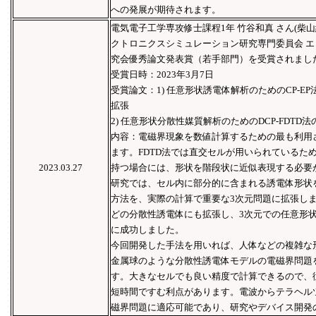
への発展が期待されます。
電気電子工学専攻修士課程1年 竹谷和真 さん(柴山
クトロニクスシミュレーション研究専門委員会 
究会優秀論文発表賞（若手部門）を受賞されまし
受賞日時：2023年3月7日
受賞論文：1) 任意形状誘電体解析のためのCP-EP
拡張
2) 任意形状分散性媒質解析のためのDCP-FDTD
内容：電磁界現象を数値計算するための最も利用さ
ます。FDTD法では直交セルが用いられているた
2023.03.27
持つ場合には、形状を階段状に近似表現する必要
研究では、セル内に部分的に含まれる誘電体形状
方法を、実際の計算で重要な3次元問題に拡張し
どの分散性誘電体にも拡張し、3次元での任意形
に成功しました。
今回開発した手法を用いれば、人体などの複雑な
金属球のような分散性誘電体モデルの電磁界問題
す。大きなセルでも良い精度で計算できるので、従
短時間ですむ利点があります。電波からテラヘル
磁界問題に適応可能であり、研究やデバイス開発