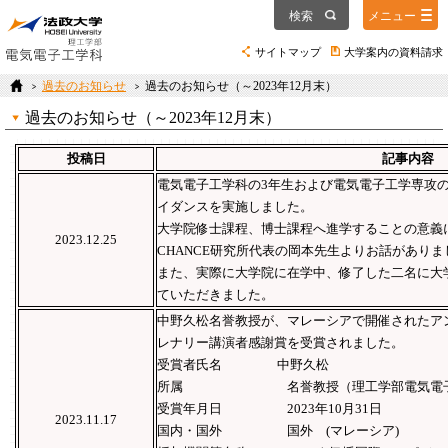
検索
メニュー
サイトマップ
大学案内の資料請求
過去のお知らせ
過去のお知らせ（～2023年12月末）
過去のお知らせ（～2023年12月末）
投稿日
記事内容
電気電子工学科の3年生および電気電子工学専攻
イダンスを実施しました。
大学院修士課程、博士課程へ進学することの意義
2023.12.25
CHANCE研究所代表の岡本先生よりお話がありま
また、実際に大学院に在学中、修了した二名に大
ていただきました。
中野久松名誉教授が、マレーシアで開催されたア
レナリー講演者感謝賞を受賞されました。
受賞者氏名 中野久松
所属 名誉教授（理工学部電気電子
受賞年月日 2023年10月31日
2023.11.17
国内・国外 国外 (マレーシア)