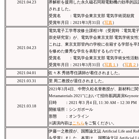
2021.04.23
界解析を援用した永久磁石同期電動機の効率的設
されました。
受賞名 ：電気学会東京支部 電気学術奨励賞
受賞年月日：2021年3月31日（
写真
）
電気電子工学専攻修士課程1年（受賞時︓電気電⼦
崇史研究室）が、電気学会東京⽀部 電気学術⼥
これは、東京支部管内の学校に在籍する学部を卒
2021.04.23
を修めた優秀な学生を表彰するものです。
受賞名 ：電気学会東京支部 電気学術女性活動
受賞年月日：2021年3月31日（
写真１
）（
写真２
2021.04.01
佐々木 秀徳専任講師が着任されました。
2021.03.31
里 周二教授が退任されました。
2021年3月4日、中野久松名誉教授が、新材料に関するフォ
Metamaterials 2021”において招待基調講演Keyno
日時 ：2021 年3 月4 日, 11:30 AM – 12:30 PM
2021.03.18
開催場所：シンガポール
形態 ：オンライン
※講演内容は
こちら
をご覧ください。
伊藤一之教授が、国際論文誌 Artificial Life and Roboti
を受賞しました。本賞は、 国際論文誌 Artificial Lif