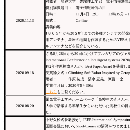
対象者 龍谷大学 先端理工学部 電子情報通信
特別講義題目： 電子情報通信の目
日時： 11月4日（水） 13時35分－1
2020.11.13
形式： On-line
講義内容
1８６５年から20２0年までの各種アンテナの開
用アンテナ、星座の地図を作製するためのVERA
ルアンテナなどを紹介している。
さる8月28日から30日にかけてブルガリアのヴァル
International Conference on Intelligent
程2年作原祐成さんが、Best Paper Awardを受賞
2020.09.18
受賞論文名：Climbing Soft Robot Inspired by Octop
著者： 作原 祐成、清水 宏晃、伊藤 一之
受賞年月日：2020年8月30日
こちら
もご覧ください。
電気電子工学科ホームページ「高校生の皆さんへ
2020.08.20
大学で活躍する卒業生からいただいた高校生の皆
た。
中野久松名誉教授が、IEEE International Symposium on A
国際会議においてShort-Course の講師をつとめま