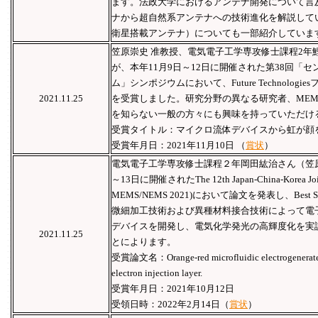
ます。法政大学におけるアンテナ開発について言
ナから超自然系アンテナへの技術進化を解説して
衛星搭載アンテナ）についても一部紹介していま
笠原崇史 准教授、電気電子工学専攻修士課程2年
が、本年11月9日～12日に開催された第38回「
ム」シンポジウムにおいて、Future Technolog
2021.11.25
を受賞しました。研究分野の異なる研究者、ME
を知らない一般の方々にも興味を持っていただけ
受賞タイトル：マイクロ流体デバイスから虹が顔
受賞年月日：2021年11月10日 （
賞状
）
電気電子工学専攻修士課程２年岡田紘治さん（笠原崇
～13日に開催されたThe 12th Japan-China-Korea Join
MEMS/NEMS 2021)において論文を発表し、Best St
微細加工技術および異種材料接合技術によって電
デバイスを開発し、電気化学発光の高輝度化を実
2021.11.25
とによります。
受賞論文名：Orange-red microfluidic electrogenerated
electron injection layer.
受賞年月日：2021年10月12日
受領日時：2022年2月14日（
賞状
）