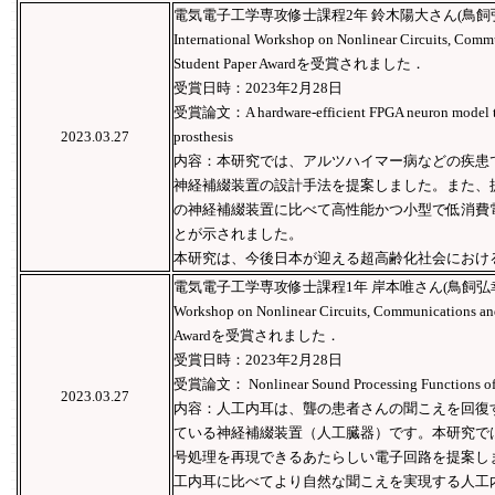
電気電子工学専攻修士課程2年 鈴木陽大さん(鳥飼弘幸研
International Workshop on Nonlinear Circuits, Commu
Student Paper Awardを受賞されました．
受賞日時：2023年2月28日
受賞論文：A hardware-efficient FPGA neuron model towar
2023.03.27
prosthesis
内容：本研究では、アルツハイマー病などの疾患
神経補綴装置の設計手法を提案しました。また、
の神経補綴装置に比べて高性能かつ小型で低消費
とが示されました。
本研究は、今後日本が迎える超高齢化社会におけ
電気電子工学専攻修士課程1年 岸本唯さん(鳥飼弘幸研究室)が 2
Workshop on Nonlinear Circuits, Communications and
Awardを受賞されました．
受賞日時：2023年2月28日
受賞論文： Nonlinear Sound Processing Functions of 
2023.03.27
内容：人工内耳は、聾の患者さんの聞こえを回復
ている神経補綴装置（人工臓器）です。本研究で
号処理を再現できるあたらしい電子回路を提案し
工内耳に比べてより自然な聞こえを実現する人工