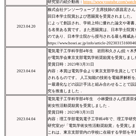
研究室の紹介動画：
https://www.youtube.com/wa
株式会社デンソーウェーブ 主席技師の原昌宏さん
回日本学士院賞および恩賜賞を受賞されました。 
によって創設され、学術上特に優れた論文や著書
2023.04.20
る名誉ある賞です。また恩賜賞は、日本学士院賞
のであり、日本学士院から授与される最も権威あ
https://www.hosei.ac.jp/info/article-20230315160046
電気電子工学科学部4年生 岩田和久さん(佐々木
が電気学会東京支部電気学術奨励賞を受賞しまし
受賞日時：2023年3月31日
2023.04.04
内容：本賞は電気学会より東京支部学生員として
されるものです。 人工知能の技術を電磁界解析
ー最適化などの設計手法と組み合わせることで設
究を推進しました．
電気電子工学科学部4年生 小林愛佳さん(笠原崇
術女性活動奨励賞を受賞しました．
受賞日時：2023年3月31日
2023.04.04
内容：理工学部電気電子工学科4年で、理工学研究
研究室)が「電気学術女性活動奨励賞」を受賞し
これは、東京支部管内の学校に在籍する学部を卒