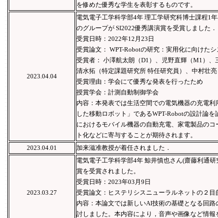
を修めた優秀な学生を表彰するものです。
電気電子工学科学部4年 理工学研究科博士課程1
のグループが SI2022優秀講演賞を受賞しました．
受賞日時：2022年12月23日
受賞論文： WPT-Robotの研究：実用化に向け
受賞者： 小澤航太朗（D1）、児野直輝（M1）、
清水拓（特定課題研究所 特任研究員）、中村壮亮
2023.04.04
受賞理由：学会にて優秀な発表を行ったため
授賞学会：計測自動制御学会
内容：本発表では生活空間での電気機器の充電利
した移動ロボット」であるWPT-Robotの設計
におけるモバイル機器の自動充電、家電製品のコ
ト化などに寄与することが期待されます。
2023.04.01
加来滋准教授が着任されました．
電気電子工学科学部4年 鯨井慎也さん(齋藤利通研
賞を受賞されました。
受賞日時：2023年03月9日
2023.03.27
受賞論文：ヒステリシスニューラルネットの２目
内容：本論文では新しいAI技術の基礎となる回路
討しました。本内容により，音声や画像など情報