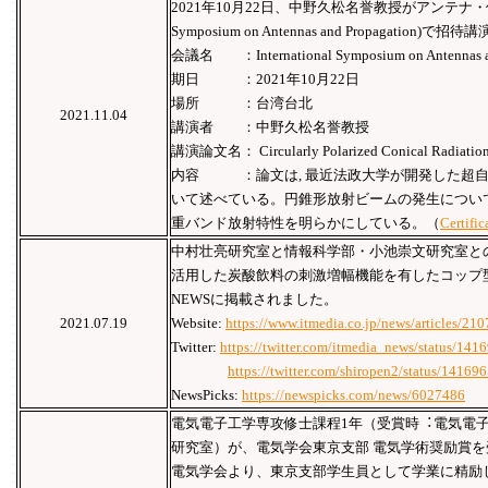
2021年10月22日、中野久松名誉教授がアンテナ・伝播国
Symposium on Antennas and Propagation
会議名 ：International Symposium on Antennas an
期日 ：2021年10月22日
場所 ：台湾台北
2021.11.04
講演者 ：中野久松名誉教授
講演論文名： Circularly Polarized Conical Radiation f
内容 ：論文は, 最近法政大学が開発した超自
いて述べている。円錐形放射ビームの発生について
重バンド放射特性を明らかにしている。（
Certific
中村壮亮研究室と情報科学部・小池崇文研究室と
活用した炭酸飲料の刺激増幅機能を有したコップ型デ
NEWSに掲載されました。
2021.07.19
Website:
https://www.itmedia.co.jp/news/articles/21
Twitter:
https://twitter.com/itmedia_news/status/1
https://twitter.com/shiropen2/status/141
NewsPicks:
https://newspicks.com/news/6027486
電気電子工学専攻修士課程1年（受賞時︓電気電⼦
研究室）が、電気学会東京⽀部 電気学術奨励賞
電気学会より、東京支部学生員として学業に精励