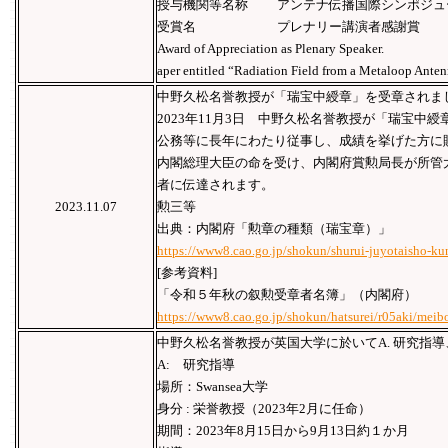
授与機関等名称 アンテナ伝播国際シンポジュー
受賞名 プレナリー講演者感謝賞
Award of Appreciation as Plenary Speaker.
aper entitled “Radiation Field from a Metaloop Ante
中野久松名誉教授が「瑞宝中綬章」を受章されま
2023年11月3日 中野久松名誉教授が「瑞宝中
公務等に長年にわたり従事し、成績を挙げた方に
内閣総理大臣の命を受け、内閣府賞勲局長が所管
者に伝達されます。
2023.11.07
勲三等
出典：内閣府「勲章の種類（瑞宝章）」
https://www8.cao.go.jp/shokun/shurui-juyotaisho-k
[参考資料]
「令和５年秋の叙勲受章者名簿」（内閣府）
https://www8.cao.go.jp/shokun/hatsurei/r05aki/mei
中野久松名誉教授が英国大学に於いてA. 研究指導
A: 研究指導
場所：Swansea大学
身分 : 栄誉教授（2023年2月に任命）
期間：2023年8月15日から9月13日約１か月