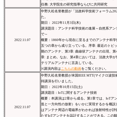
任務: 大学院生の研究指導ならびに共同研究
中野久松名誉教授が「法政科学技術フォーラム20
た。
期日： 2022年11月3日(木)
講演題目：アンテナ科学技術の進展～自然系アン
で～
2022.11.07
概要：1860年から現在に至るまでのアンテナ科
五つの章から成り立っている。序章: 最近のトピッ
期のアンテナ、第3章: 曲線状アンテナの出現、第
章: まとめ。なお、第4章においては、法政大学
テリアルアンテナに言及している。
※講演内容は
こちらの動画
をご覧ください。
中野久松名誉教授が米国IEEE MTT(マイクロ波
待講演を行いました。
期日： 2022年10月15日(土)
講演題目：IoTに関するアンテナ技術
概要：本講演は2章から成る。第1章では、IoT
造と一方向性の放射）をいかに実現するかを概説
2022.11.07
はアンテナ周辺の電磁界がわかれば放射特性が評
たすIoTアンテナを設計することができる。この