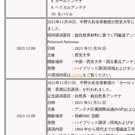
8. カールアンテナ
9. ヘリカルアンテナ
10. モバイル
2021年11月30日、中野久松名誉教授が西安大学
ました。
招待講演題目：超自然系材料に基づく円偏波アンテナ Metama
Polarized Antennas
2021.12.09
日時 ：2021 年11 月30 日
主催 ：西安大学
開催場所 ：中国・西安大学・国立重点アンテ
形態 ：ハイブリッド講演(現地およびオン
※講演内容は
こちら
をご覧ください。
2021年11月11日、中野久松名誉教授の「ヨー
賞・受賞記念講演」が行われました。
記念講演題目：自然系・超自然系アンテナ
日時 ：2021 年11 月11 日
主催 ：アンテナ伝播国際会議(ISAP)および
2021.12.09
開催場所 ：⾧崎NBC 別館
形態 ：ハイブリッド講演（現地およびオ
講演内容 ：1864 年から現代までの電磁波工