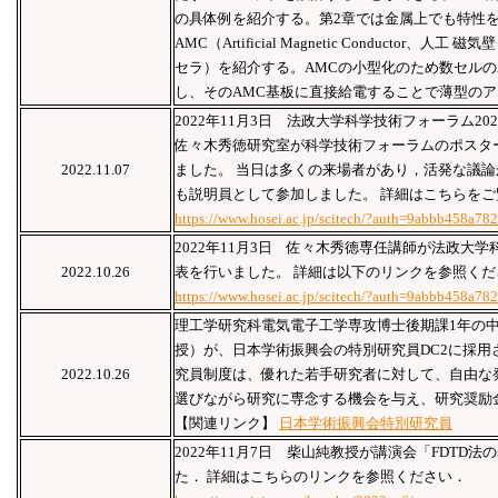
の具体例を紹介する。第2章では金属上でも特性
AMC（Artificial Magnetic Conducto
セラ）を紹介する。AMCの小型化のため数セルの
し、そのAMC基板に直接給電することで薄型の
2022年11月3日 法政大学科学技術フォーラム20
佐々木秀徳研究室が科学技術フォーラムのポスタ
2022.11.07
ました。 当日は多くの来場者があり，活発な議論
も説明員として参加しました。 詳細はこちらを
https://www.hosei.ac.jp/scitech/?auth=9abbb458a7
2022年11月3日 佐々木秀徳専任講師が法政大学
2022.10.26
表を行いました。 詳細は以下のリンクを参照くだ
https://www.hosei.ac.jp/scitech/?auth=9abbb458a7
理工学研究科電気電子工学専攻博士後期課1年の
授）が、日本学術振興会の特別研究員DC2に採用
2022.10.26
究員制度は、優れた若手研究者に対して、自由な
選びながら研究に専念する機会を与え、研究奨励
【関連リンク】
日本学術振興会特別研究員
2022年11月7日 柴山純教授が講演会「FDTD
た． 詳細はこちらのリンクを参照ください