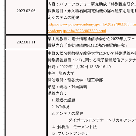
内容：パワーアカデミー研究助成「特別推進研究
2023.02.06
採択題目：永久磁石同期電動機の漏れ磁束を活用
定システムの開発
https://www.power-academy.jp/info/2022/003385.ht
academy.jp/info/2023/003389.html
柴山純教授に電⼦情報通信学会から2022年度フ
2023.01.11
貢献内容「高効率陰的FDTD法の先駆的研究」
中野久松名誉教授が龍谷大学において特別講義を
特別講義題目：IoTに関する電子情報通信アンテ
日時：2022年11月30日 13:35~16:40
主催 : 龍谷大学
開催場所：龍谷大学・理工学部
形態：現地・対面講義
講義内容：
1. 最近の話題
2. IoT環境
3. アンテナの歴史
ダイポールアンテナ ヘリカルアンテナ
４. 解析法 モーメント法
５. プリントアンテナ