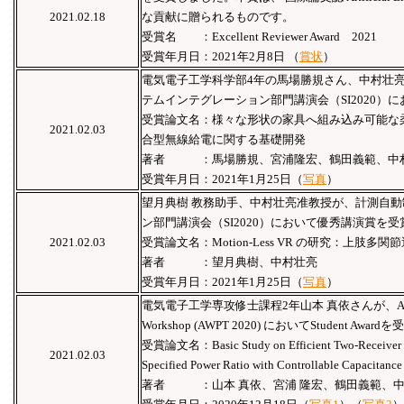
2021.02.18
な貢献に贈られるものです。
受賞名 ：Excellent Reviewer Award 2021
受賞年月日：2021年2月8日 （
賞状
）
電気電子工学科学部4年の馬場勝規さん、中村壮亮
テムインテグレーション部門講演会（SI2020）
受賞論文名：様々な形状の家具へ組み込み可能な
2021.02.03
合型無線給電に関する基礎開発
著者 ：馬場勝規、宮浦隆宏、鶴田義範、中
受賞年月日：2021年1月25日（
写真
）
望月典樹 教務助手、中村壮亮准教授が、計測自
ン部門講演会（SI2020）において優秀講演賞を
2021.02.03
受賞論文名：Motion-Less VR の研究：上肢
著者 ：望月典樹、中村壮亮
受賞年月日：2021年1月25日（
写真
）
電気電子工学専攻修士課程2年山本 真依さんが、Asian Wirel
Workshop (AWPT 2020) においてStudent Awa
受賞論文名：Basic Study on Efficient Two-Receiver Wir
2021.02.03
Specified Power Ratio with Controllable Capacitance
著者 ：山本 真依、宮浦 隆宏、鶴田義範、