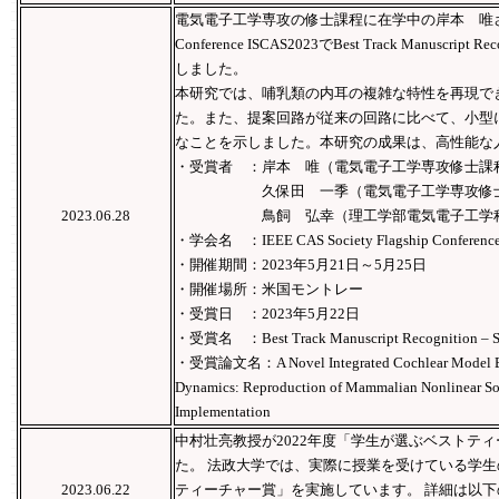
電気電子工学専攻の修士課程に在学中の岸本 唯さんたちがIEE
Conference ISCAS2023でBest Track Manuscript Re
しました。
本研究では、哺乳類の内耳の複雑な特性を再現で
た。また、提案回路が従来の回路に比べて、小型
なことを示しました。本研究の成果は、高性能な
・受賞者 ：岸本 唯（電気電子工学専攻修士課
久保田 一季（電気電子工学専攻修士
2023.06.28
鳥飼 弘幸（理工学部電気電子工学科
・学会名 ：IEEE CAS Society Flagship Conference
・開催期間：2023年5月21日～5月25日
・開催場所：米国モントレー
・受賞日 ：2023年5月22日
・受賞名 ：Best Track Manuscript Recognition – S
・受賞論文名：A Novel Integrated Cochlear Model Bas
Dynamics: Reproduction of Mammalian Nonlinear So
Implementation
中村壮亮教授が2022年度「学生が選ぶベストテ
た。 法政大学では、実際に授業を受けている学
2023.06.22
ティーチャー賞」を実施しています。 詳細は以