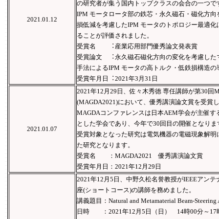
の研究者が集う国内トップクラスの会合の⼀つで
IPM モータロータ部の鉄芯・永久磁⽯・磁化⽅
2021.01.12
損低減を考慮したIPM モータのトポロジー最適
ることが評価されました。
受賞名 ︓産業応⽤部門優秀論⽂発表賞
受賞論⽂ ︓永久磁⽯磁化⽅向の変化を考慮した
⼿法によるIPM モータの⾼トルク・低鉄損構造の
受賞年⽉⽇︓2021年3⽉31⽇
2021年12月29日、佐々木秀徳 専任講師が第30回
(MAGDA2021)において、優秀講演論文賞を受賞
MAGDAコンファレンスは日本AEM学会が主催
とした学会であり、今年で30回目の開催となりま
2021.01.07
受賞対象となった研究は電気機器の電磁現象解明
た研究となります。
受賞名 ：MAGDA2021 優秀講演論文賞
受賞年月日：2021年12月29日
2021年12月5日、中野久松名誉教授がIEEEア
座(ショートコース)の講師を務めました。
講義題目：Natural and Metamaterial Beam-Steering 
日時 ：2021年12月5日（日） 14時00分～17